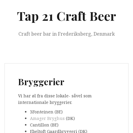
V
i
Tap 21 Craft Beer
d
e
r
Craft beer bar in Frederiksberg, Denmark
e
t
i
l
i
n
d
Bryggerier
h
o
l
Vi har øl fra disse lokale- såvel som
d
internationale bryggerier.
3Fonteinen (BE)
Amager Bryghus
(DK)
Cantillon (BE)
Ebeltoft Gaardbryggeri (DK)