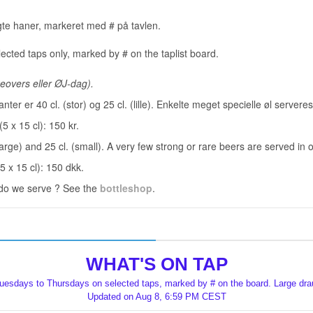
algte haner, markeret med # på tavlen.
ted taps only, marked by # on the taplist board.
eovers eller ØJ-dag).
anter er 40 cl. (stor) og 25 cl. (lille). Enkelte meget specielle øl serveres
5 x 15 cl): 150 kr.
rge) and 25 cl. (small). A very few strong or rare beers are served in ot
5 x 15 cl): 150 dkk.
 do we serve ? See the
bottleshop
.