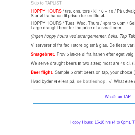
Skip to TAPLIST
HOPPY HOURS
/ tirs, ons, tors / kl. 16 – 18 / På udv
Stor øl fra hanen til prisen for en lille øl.
HOPPY HOURS / Tues, Wed, Thurs / 4pm to 6pm / Selec
Large draught beer for the price of a small beer.
(Ingen hoppy hours ved arrangementer, f.eks. Tap Tak
Vi serverer øl fra fad i store og små glas. De fleste vari
Smagebræt:
Prøv 5 lækre øl fra hanen efter eget valg (
We serve draught beers in two sizes; most are 40 cl. (la
Beer flight:
Sample 5 craft beers on tap, your choice (
Hvad byder vi ellers på
,
se bottleshop
. // What else