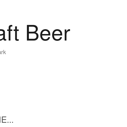
aft Beer
ark
E...